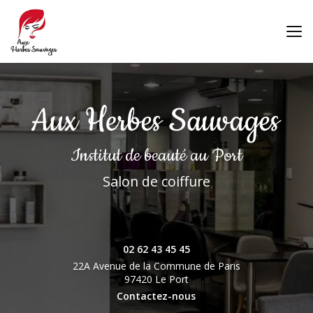
Aller
au
contenu
principal
Institut de beauté
au Port
Salon de coiffure
02 62 43 45 45
22A Avenue de la Commune de Paris
97420 Le Port
Contactez-nous