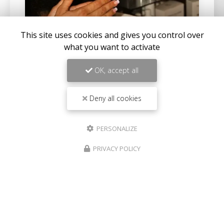
This site uses cookies and gives you control over
what you want to activate
OK, accept all
22/04/2026
Deny all cookies
Institut de beauté pour massage ayurvédique
au Port
PERSONALIZE
PRIVACY POLICY
Découvrez l'art du massage ayurvédique au
PortBienvenue chez
Aux Herbes Sauvages
, votre
institut de beauté
de référence au Port. Niché au
cœur de cette charmante…
Toute l'actualité