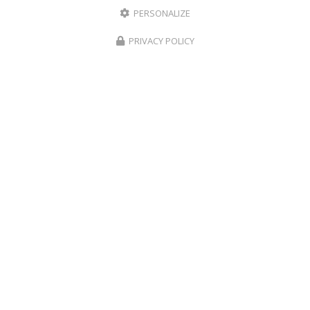
PERSONALIZE
22/04/2026
PRIVACY POLICY
Institut de beauté pour massage ayurvédique
au Port
Découvrez l'art du massage ayurvédique au
PortBienvenue chez
Aux Herbes Sauvages
, votre
institut de beauté
de référence au Port. Niché au
cœur de cette charmante…
Toute l'actualité