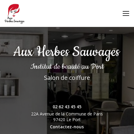
Aller
au
contenu
principal
Institut de beauté
au Port
Salon de coiffure
02 62 43 45 45
22A Avenue de la Commune de Paris
97420 Le Port
Contactez-nous