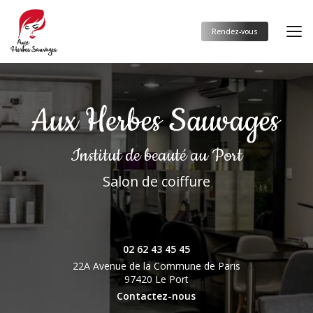
Aller
au
contenu
Rendez-vous
principal
Institut de beauté
au Port
Salon de coiffure
02 62 43 45 45
22A Avenue de la Commune de Paris
97420 Le Port
Contactez-nous