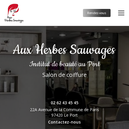
Aller
au
contenu
Rendez-vous
principal
Institut de beauté
au Port
Salon de coiffure
02 62 43 45 45
22A Avenue de la Commune de Paris
97420 Le Port
Contactez-nous