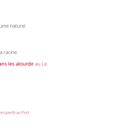
lume naturel.
a racine.
ns les alourdir
au Le
les pieds au Port