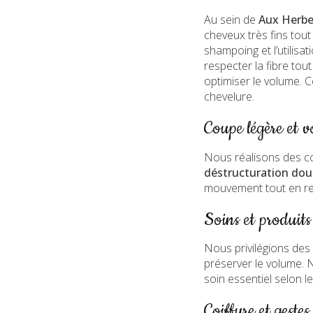
Au sein de
Aux Herbe
cheveux très fins tout
shampoing et l’utilisat
respecter la fibre to
optimiser le volume. Ce
chevelure.
Coupe légère et 
Nous réalisons des c
déstructuration dou
mouvement tout en res
Soins et produits
Nous privilégions des
préserver le volume. 
soin essentiel selon le
Coiffure et geste