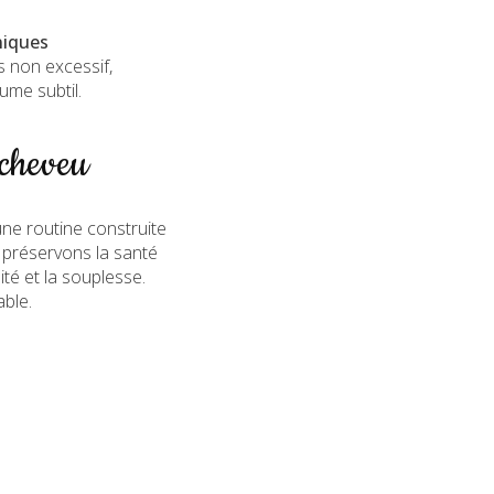
niques
s non excessif,
ume subtil.
 cheveu
une routine construite
s préservons la santé
ité et la souplesse.
ble.