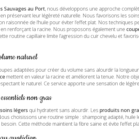
s Sauvages au Port
, nous développons une approche complète
 en préservant leur légèreté naturelle. Nous favorisons les soins
ion raisonnée de l’huile pour éviter l’effet plat. Nos techniques 
ut en renforçant la racine. Nous proposons également une
coupe
tte routine capillaire limite l’agression du cuir chevelu et favoris
volume naturel
oupes adaptées pour créer du volume sans alourdir la longueur
ce
mettent en valeur la racine et améliorent la tenue. Notre obj
pectant le naturel. Ce service apporte une sensation de légèr
 essentiels non gras
soins légers
qui hydratent sans alourdir. Les
produits non gra
Nous choisissons une routine simple : shampoing adapté, huile l
 besoin. Cette méthode maintient la fibre saine et évite l’effet pla
s au quotidien