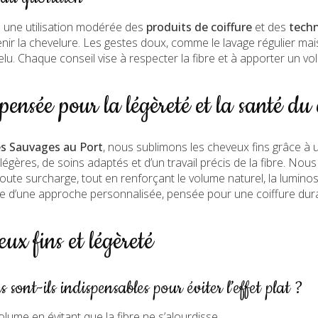
ne utilisation modérée des
produits de coiffure
et des
tech
ir la chevelure. Les gestes doux, comme le lavage régulier mai
elu. Chaque conseil vise à respecter la fibre et à apporter un vol
pensée pour la légèreté et la santé du
s Sauvages au Port
, nous sublimons les cheveux fins grâce à 
égères, de soins adaptés et d’un travail précis de la fibre. Nou
oute surcharge, tout en renforçant le volume naturel, la luminos
ie d’une approche personnalisée, pensée pour une coiffure dura
x fins et légèreté
 sont-ils indispensables pour éviter l’effet plat ?
volume en évitant que la fibre ne s’alourdisse.