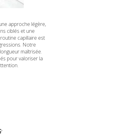
 une approche légère,
ns ciblés et une
utine capillaire est
agressions. Notre
 longueur maîtrisée.
és pour valoriser la
ttention.
s