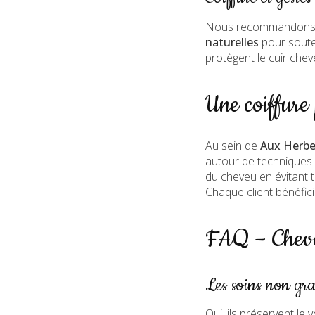
Nous recommandons u
naturelles
pour souten
protègent le cuir chev
Une coiffure 
Au sein de
Aux Herbe
autour de techniques l
du cheveu en évitant t
Chaque client bénéfic
FAQ – Cheveu
Les soins non gras
Oui, ils préservent le 