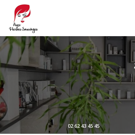
Navigation principale
Aller
au
contenu
principal
02 62 43 45 45