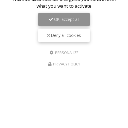
PortBienvenue chez
Aux Herbes Sauvages
, votre
what you want to activate
institut de beauté
de référence au Port. Niché au
cœur de cette charmante…
OK, accept all
Toute l'actualité
Deny all cookies
PERSONALIZE
PRIVACY POLICY