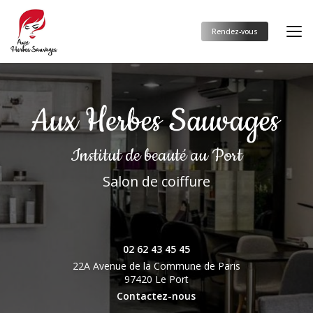
Aller
au
contenu
Rendez-vous
principal
Institut de beauté
au Port
Salon de coiffure
02 62 43 45 45
22A Avenue de la Commune de Paris
97420 Le Port
Contactez-nous