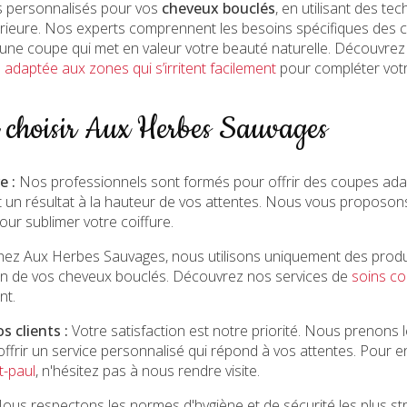
ces personnalisés pour vos
cheveux bouclés
, en utilisant des te
érieure. Nos experts comprennent les besoins spécifiques des 
r une coupe qui met en valeur votre beauté naturelle. Découvr
adaptée aux zones qui s’irritent facilement
pour compléter votr
e choisir Aux Herbes Sauvages
e :
Nos professionnels sont formés pour offrir des coupes adap
t un résultat à la hauteur de vos attentes. Nous vous proposo
our sublimer votre coiffure.
ez Aux Herbes Sauvages, nous utilisons uniquement des produi
oin de vos cheveux bouclés. Découvrez nos services de
soins co
nt.
 clients :
Votre satisfaction est notre priorité. Nous prenon
ffrir un service personnalisé qui répond à vos attentes. Pour e
t-paul
, n'hésitez pas à nous rendre visite.
ous respectons les normes d'hygiène et de sécurité les plus str