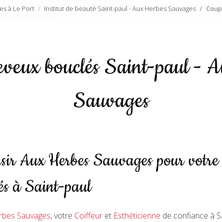
es à Le Port
Institut de beauté Saint-paul - Aux Herbes Sauvages
Coup
veux bouclés Saint-paul - 
Sauvages
sir Aux Herbes Sauvages pour votre
és à Saint-paul
rbes Sauvages
, votre
Coiffeur
et
Esthéticienne
de confiance à 