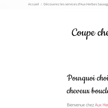
Accueil
Découvrez les services d'Aux Herbes Sauvag
Coupe che
Pourquoi choi
cheveux boucl
Bienvenue chez
Aux He