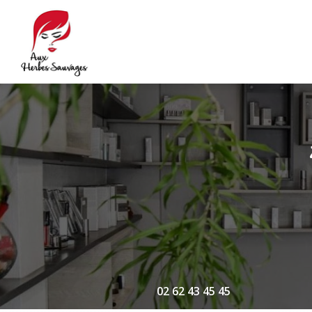
Navigation principale
Aller
au
contenu
principal
02 62 43 45 45