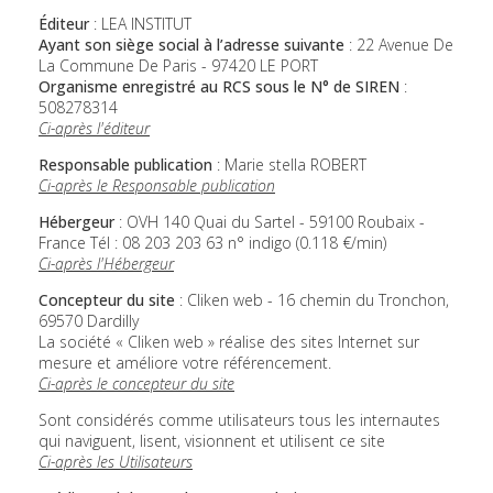
Éditeur
: LEA INSTITUT
Ayant son siège social à l’adresse suivante
: 22 Avenue De
La Commune De Paris - 97420 LE PORT
Organisme enregistré au RCS sous le N° de SIREN
:
508278314
Ci-après l'éditeur
Responsable publication
: Marie stella ROBERT
Ci-après le Responsable publication
Hébergeur
: OVH 140 Quai du Sartel - 59100 Roubaix -
France Tél : 08 203 203 63 n° indigo (0.118 €/min)
Ci-après l'Hébergeur
Concepteur du site
: Cliken web - 16 chemin du Tronchon,
69570 Dardilly
La société « Cliken web » réalise des sites Internet sur
mesure et améliore votre référencement.
Ci-après le concepteur du site
Sont considérés comme utilisateurs tous les internautes
qui naviguent, lisent, visionnent et utilisent ce site
Ci-après les Utilisateurs