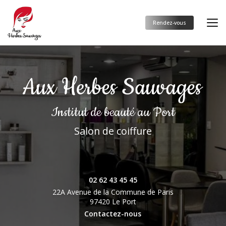
Aller
au
contenu
Rendez-vous
principal
Institut de beauté
au Port
Salon de coiffure
02 62 43 45 45
22A Avenue de la Commune de Paris
97420 Le Port
Contactez-nous