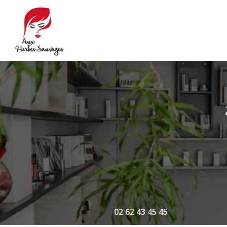
Navigation principale
Aller
au
contenu
principal
02 62 43 45 45