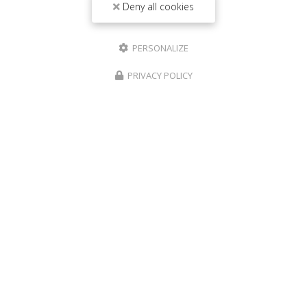
Deny all cookies
PERSONALIZE
PRIVACY POLICY
22/04/2026
Institut de beauté pour massage ayurvédique
au Port
Découvrez l'art du massage ayurvédique au
PortBienvenue chez
Aux Herbes Sauvages
, votre
institut de beauté
de référence au Port. Niché au
cœur de cette charmante…
Toute l'actualité