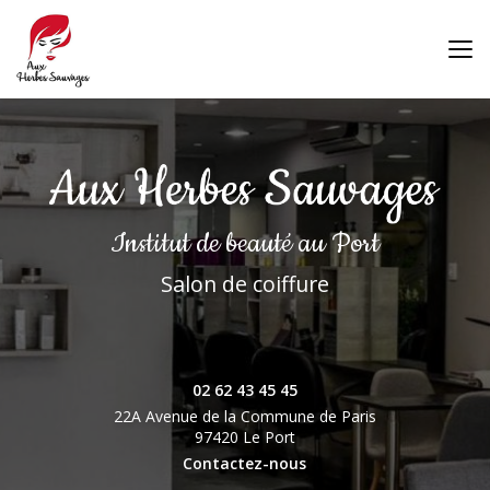
Aller
au
contenu
principal
Institut de beauté
au Port
Salon de coiffure
02 62 43 45 45
22A Avenue de la Commune de Paris
97420 Le Port
Contactez-nous