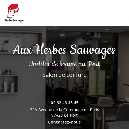
Aller
au
contenu
principal
Institut de beauté
au Port
Salon de coiffure
02 62 43 45 45
22A Avenue de la Commune de Paris
97420 Le Port
Contactez-nous