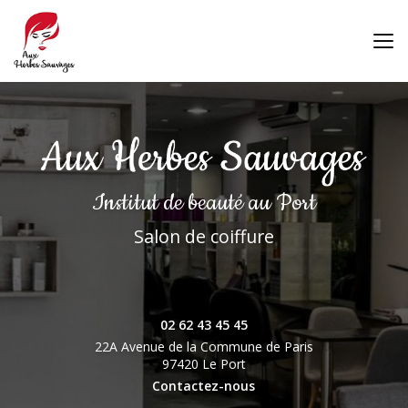
Aller
au
contenu
principal
Institut de beauté
au Port
Salon de coiffure
02 62 43 45 45
22A Avenue de la Commune de Paris
97420 Le Port
Contactez-nous