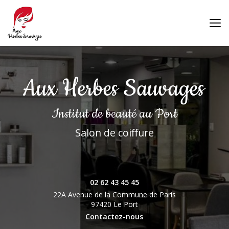
Aller
au
contenu
principal
Institut de beauté
au Port
Salon de coiffure
02 62 43 45 45
22A Avenue de la Commune de Paris
97420 Le Port
Contactez-nous