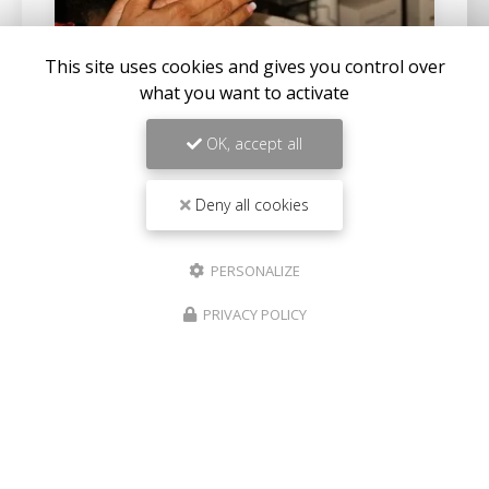
This site uses cookies and gives you control over
what you want to activate
OK, accept all
22/04/2026
Deny all cookies
Institut de beauté pour massage ayurvédique
au Port
PERSONALIZE
Découvrez l'art du massage ayurvédique au
PRIVACY POLICY
PortBienvenue chez
Aux Herbes Sauvages
, votre
institut de beauté
de référence au Port. Niché au
cœur de cette charmante…
Toute l'actualité