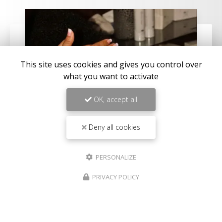
This site uses cookies and gives you control over
what you want to activate
OK, accept all
Deny all cookies
22/04/2026
Institut de beauté pour massage ayurvédique
PERSONALIZE
au Port
PRIVACY POLICY
Découvrez l'art du massage ayurvédique au
PortBienvenue chez
Aux Herbes Sauvages
, votre
institut de beauté
de référence au Port. Niché au
cœur de cette charmante…