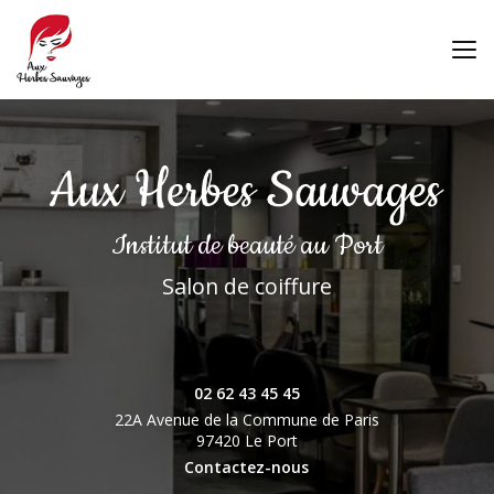
Aller
au
contenu
principal
Institut de beauté
au Port
Salon de coiffure
02 62 43 45 45
22A Avenue de la Commune de Paris
97420 Le Port
Contactez-nous