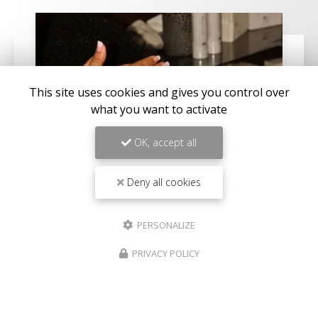
This site uses cookies and gives you control over
what you want to activate
OK, accept all
Deny all cookies
22/04/2026
Institut de beauté pour massage ayurvédique
PERSONALIZE
au Port
PRIVACY POLICY
Découvrez l'art du massage ayurvédique au
PortBienvenue chez
Aux Herbes Sauvages
, votre
institut de beauté
de référence au Port. Niché au
cœur de cette charmante…