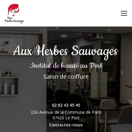
Aller
au
contenu
principal
Institut de beauté
au Port
Salon de coiffure
02 62 43 45 45
22A Avenue de la Commune de Paris
97420 Le Port
Contactez-nous