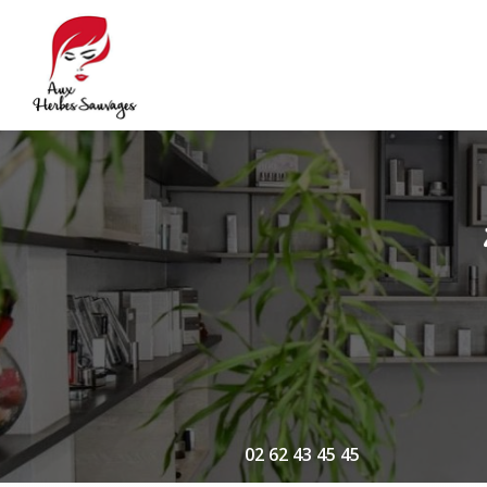
Navigation principale
Aller
au
contenu
principal
02 62 43 45 45