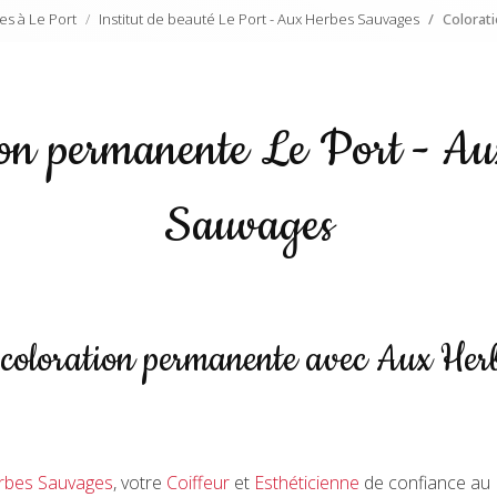
es à Le Port
Institut de beauté Le Port - Aux Herbes Sauvages
Colorat
ion permanente Le Port - Au
Sauvages
 coloration permanente avec Aux He
rbes Sauvages
, votre
Coiffeur
et
Esthéticienne
de confiance au