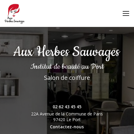
Aller
au
contenu
principal
Institut de beauté
au Port
Salon de coiffure
02 62 43 45 45
22A Avenue de la Commune de Paris
97420 Le Port
Contactez-nous