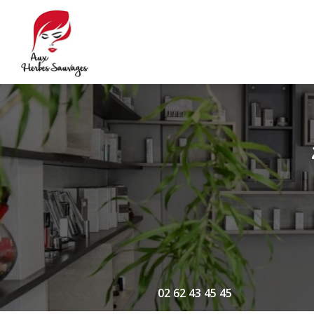
Navigation principale
Aller
au
contenu
principal
02 62 43 45 45