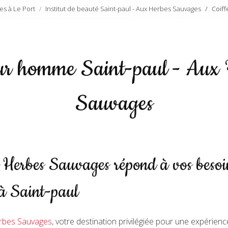
es à Le Port
Institut de beauté Saint-paul - Aux Herbes Sauvages
Coif
eur homme Saint-paul - Aux 
Sauvages
erbes Sauvages répond à vos besoin
à Saint-paul
rbes Sauvages
, votre destination privilégiée pour une expérienc