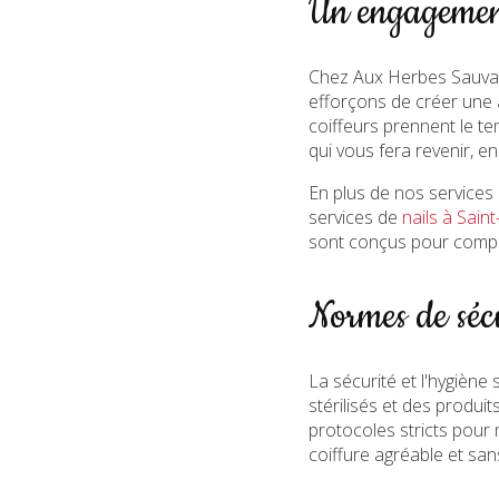
Un engagement
Chez Aux Herbes Sauvag
efforçons de créer une 
coiffeurs prennent le t
qui vous fera revenir, e
En plus de nos service
services de
nails à Saint
sont conçus pour complét
Normes de sécu
La sécurité et l'hygièn
stérilisés et des produi
protocoles stricts pour
coiffure agréable et san