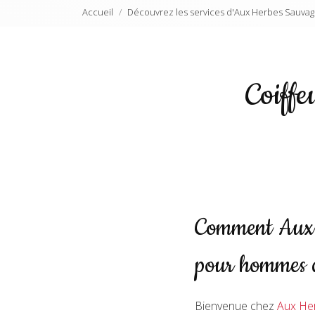
Accueil
Découvrez les services d'Aux Herbes Sauvag
Coiff
Comment Aux H
pour hommes 
Bienvenue chez
Aux He