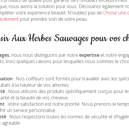
que, nous avons la solution pour vous. Découvrez également n
pléter votre expérience beauté. N'oubliez pas de
Choisir une
facilement
pour prendre soin de votre peau.
sir Aux Herbes Sauvages pour vos c
ages
, nous nous distinguons par notre
expertise
et notre enga
nts. Voici quelques raisons pour lesquelles nous sommes le choi
mation
: Nos coiffeurs sont formés pour travailler avec les spéc
ultats à la hauteur de vos attentes.
ité
: Nous utilisons des produits spécifiquement conçus pour le
 santé et la beauté de vos cheveux.
nt
: Votre satisfaction est notre priorité. Nous prenons le te
rir un service personnalisé.
ité
: Nous respectons toutes les normes de sécurité et d'hygi
t agréable.