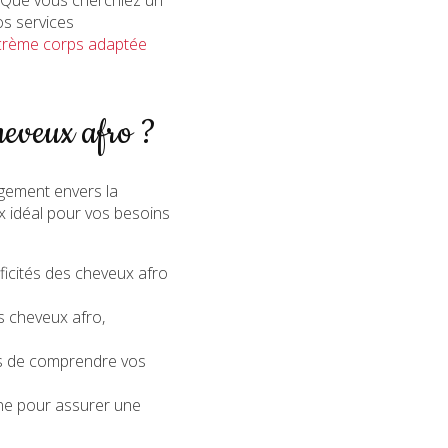
os services
 crème corps adaptée
heveux afro ?
gement envers la
x idéal pour vos besoins
ificités des cheveux afro
s cheveux afro,
mps de comprendre vos
ène pour assurer une