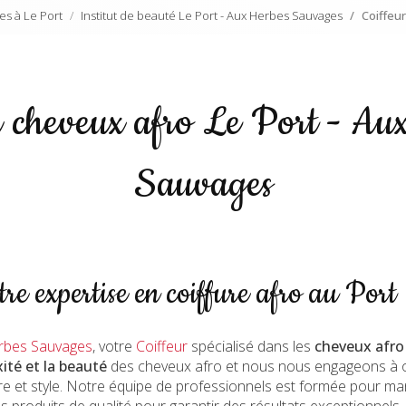
es à Le Port
Institut de beauté Le Port - Aux Herbes Sauvages
Coiffeu
r cheveux afro Le Port - Au
Sauvages
e expertise en coiffure afro au Port
rbes Sauvages
, votre
Coiffeur
spécialisé dans les
cheveux afro
ité et la beauté
des cheveux afro et nous nous engageons à of
e et style. Notre équipe de professionnels est formée pour man
des produits de qualité pour garantir des résultats exceptionnel