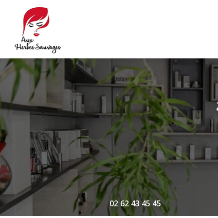
Navigation principale
Aller
au
contenu
principal
02 62 43 45 45