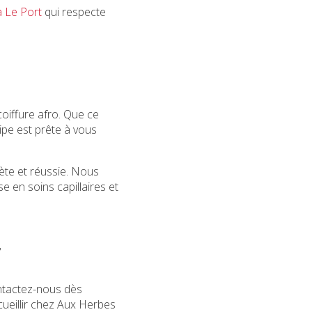
 Le Port
qui respecte
oiffure afro. Que ce
ipe est prête à vous
ète et réussie. Nous
e en soins capillaires et
ntactez-nous dès
ueillir chez Aux Herbes