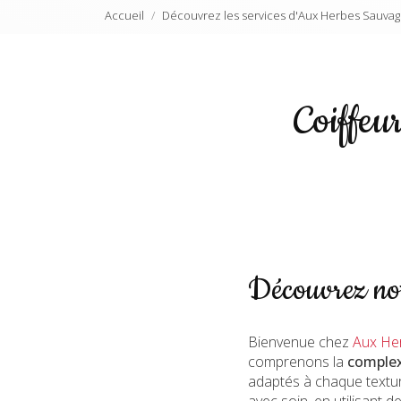
Accueil
Découvrez les services d'Aux Herbes Sauvag
Coiffeu
Découvrez notr
Bienvenue chez
Aux He
comprenons la
complex
adaptés à chaque textur
avec soin, en utilisant 